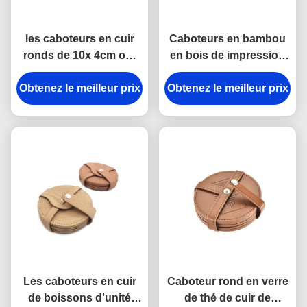
les caboteurs en cuir
Caboteurs en bambou
ronds de 10x 4cm ont
en bois de impression
adapté des caboteurs
UV de boissons des
Obtenez le meilleur prix
aux besoins du client
Obtenez le meilleur prix
caboteurs 10x 1cm de
de boissons de noir de
place
tasse
Les caboteurs en cuir
Caboteur rond en verre
de boissons d'unité
de thé de cuir de