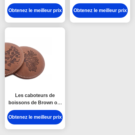
centrale ont placé la
velours de caboteurs de
Obtenez le meilleur prix
couleur de Pantone
Obtenez le meilleur prix
boissons d'Imega
pour des tasses et des
verres
Les caboteurs de
boissons de Brown ont
placé le logo en verre
Obtenez le meilleur prix
rond en cuir de
Debossed de caboteurs
d'unité centrale