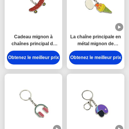
Cadeau mignon à
La chaîne principale en
chaînes principal de
métal mignon de
souvenir de la planche
Pantone émaillent la
à roulettes en alliage de
Obtenez le meilleur prix
Obtenez le meilleur prix
chaîne principale
zinc mini 3.5mm
épaisse de crème
Pantone de fer
glacée de voiture de
3mm en alliage de zinc