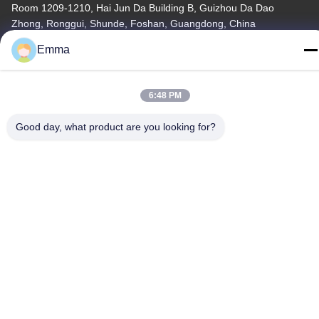
Room 1209-1210, Hai Jun Da Building B, Guizhou Da Dao
Zhong, Ronggui, Shunde, Foshan, Guangdong, China
Emma
Télégramme
86-15816904632
6:48 PM
Good day, what product are you looking for?
Politique de confidentialité
|
Plan du site
Chine Bonne qualité Support à chaînes principal en métal
Fournisseur. Copyright © -2026 SHUNDE IMEGA COMPANY
LIMITED IMEGA CO.,LIMITED . Tous droits réservés.